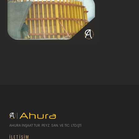
AHURA İNŞAAT TUR. PEYZ. SAN. VE TİC. LTD.ŞTİ
İLETIŞIM