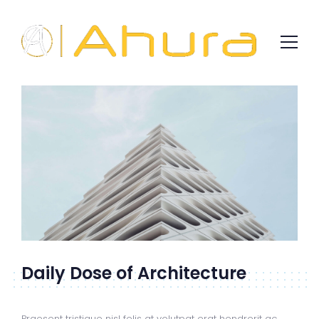
Daily Dose of Architecture
Praesent tristique nisl felis at volutpat erat hendrerit ac.