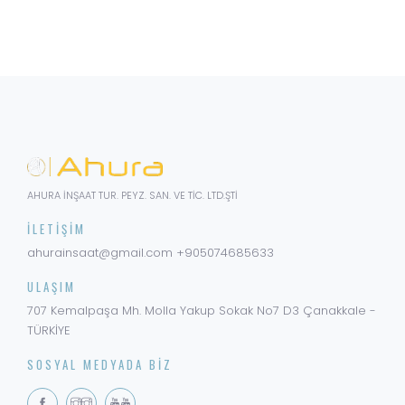
AHURA İNŞAAT TUR. PEYZ. SAN. VE TİC. LTD.ŞTİ
İLETIŞIM
ahurainsaat@gmail.com
+905074685633
ULAŞIM
707 Kemalpaşa Mh. Molla Yakup Sokak No7 D3
Çanakkale -
TÜRKİYE
SOSYAL MEDYADA BIZ